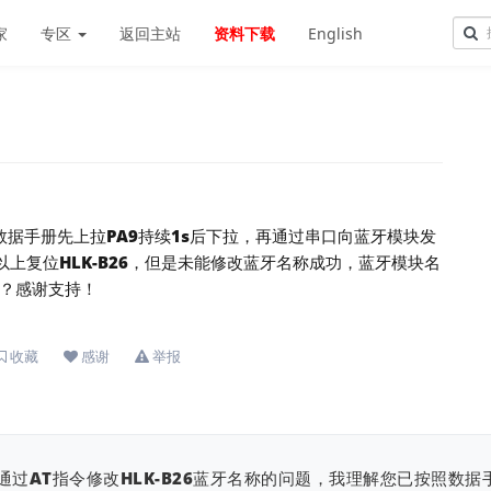
家
专区
返回主站
资料下载
English
据数据手册先上拉PA9持续1s后下拉，再通过串口向蓝牙模块发
续4s以上复位HLK-B26，但是未能修改蓝牙名称成功，蓝牙模块名
？感谢支持！
收藏
感谢
举报
过AT指令修改HLK-B26蓝牙名称的问题，我理解您已按照数