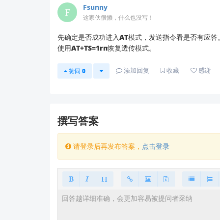
Fsunny
AT+NAME=12345  [发送后等待"OK"]

这家伙很懒，什么也没写！
AT+SAVE        [保存配置，等待"OK"]
先确定是否成功进入AT模式，发送指令看是否有应答。
检查串口参数
：确认波特率115200（默
使用AT+TS=1rn恢复透传模式。
补充建议：
添加回复
收藏
感谢
赞同
0
您可以尝试使用我们的
官方串口调试工具
如果问题依旧，建议检查固件版本（发送
AT
根据
中记录的类似案例（2025-7-6记录的H
撰写答案
如需更详细的指导，您可以：
请登录后再发布答案，
点击登录
访问我们的
技术问答平台
搜索"HLK-B26
下载最新版
产品手册
将具体现象和固件版本信息发送至技术支持邮箱：s
我们会尽快为您提供针对性解决方案。感谢您对