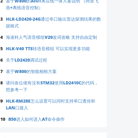
2
基于W800的AIOT离在线一体方案说明 （阿里飞
燕+离线语音控制）
3
HLK-LD2420-24G通过串口输出雷达探测结果的数
据格式
4
海凌科人气语音模组V20改词攻略 支持自由定制
5
HLK-V40 TTS转语音模组 可以实现更多功能
6
关于LD2420调试过程
7
基于W800的智能相框方案
8
请问各位佬有没有STM32使用LD2410C的代码，
想参考一下
9
HLK-RM28E怎么设置可以同时支持串口透传和
LAN口接入
10
B50进入如何进入AT命令操作