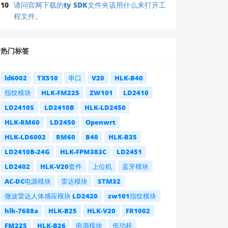
10
请问官网下载的ty SDK文件夹该用什么来打开工
程文件。
热门标签
ld6002
TX510
串口
V20
HLK-B40
指纹模块
HLK-FM225
ZW101
LD2410
LD2410S
LD2410B
HLK-LD2450
HLK-RM60
LD2450
Openwrt
HLK-LD6002
RM60
B40
HLK-B35
LD2410B-24G
HLK-FPM383C
LD2451
LD2402
HLK-V20套件
上位机
蓝牙模块
AC-DC电源模块
雷达模块
STM32
微波雷达人体感应模块 LD2420
zw101指纹模块
hlk-7688a
HLK-B25
HLK-V20
FR1002
FM225
HLK-B26
电源模块
低功耗