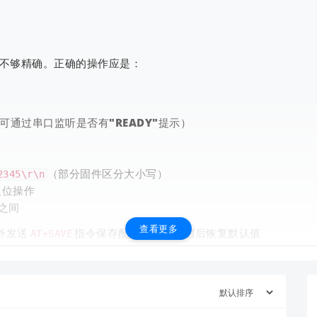
能不够精确。正确的操作应是：
）
通过串口监听是否有"READY"提示）
查看更多
（部分固件区分大小写）
2345\r\n
复位操作
之间
查看更多
外发送
指令保存配置，否则重启后恢复默认值
AT+SAVE
，确认返回"OK"