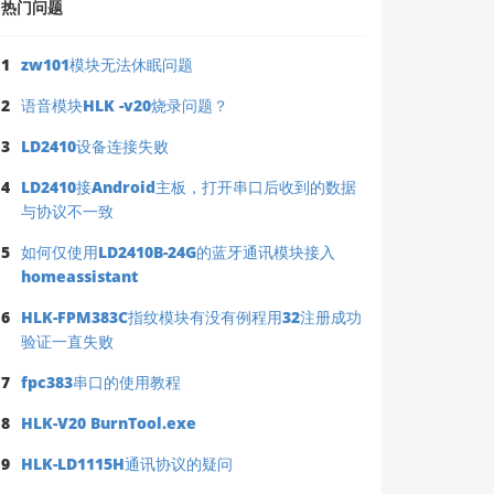
热门问题
1
zw101模块无法休眠问题
2
语音模块HLK -v20烧录问题？
3
LD2410设备连接失败
4
LD2410接Android主板，打开串口后收到的数据
与协议不一致
5
如何仅使用LD2410B-24G的蓝牙通讯模块接入
homeassistant
6
HLK-FPM383C指纹模块有没有例程用32注册成功
验证一直失败
7
fpc383串口的使用教程
8
HLK-V20 BurnTool.exe
9
HLK-LD1115H通讯协议的疑问