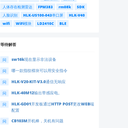
人体存在检测雷达
FPM383
rm08k
SDK
人脸识别
HLK-US100-043串口屏
HLK-V40
wifi
WiFi模块
LD2410C
BLE
等待解答
sw16k现在显示非法设备
问
哪一款指纹模块可以用安全指令
问
HLK-V20-KIT-V3.0通信无响应
问
HLK-40M12输出带感应电。
问
HLK-GD01开发板通过HTTP POST更改WEB端
问
配置
CB103M开机棒，关机有问题
问