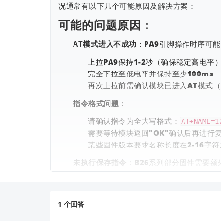
况通常有以下几个可能原因及解决方案：
可能的问题原因：
AT模式进入不成功
：PA9引脚操作时序可
上拉PA9保持1-2秒（确保稳定高电平
完全下拉至低电平并保持至少100ms
再次上拉前需确认模块已进入AT模式（可
指令格式问题
：
请确认指令为全大写格式：
AT+NAME=1
需要等待模块返回"OK"确认后再进行
某些固件版本要求名称长度在2-16字符
未执行保存指令
：B26系列部分固件需要额
建议排查步骤：
验证AT模式
：进入AT模式后先发送
指令
AT
1
个回答
分步执行
：