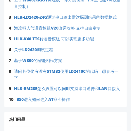
音控制）
3
HLK-LD2420-24G通过串口输出雷达探测结果的数据格式
4
海凌科人气语音模组V20改词攻略 支持自由定制
5
HLK-V40 TTS转语音模组 可以实现更多功能
6
关于LD2420调试过程
7
基于W800的智能相框方案
8
请问各位佬有没有STM32使用LD2410C的代码，想参考一
下
9
HLK-RM28E怎么设置可以同时支持串口透传和LAN口接入
10
B50进入如何进入AT命令操作
热门问题