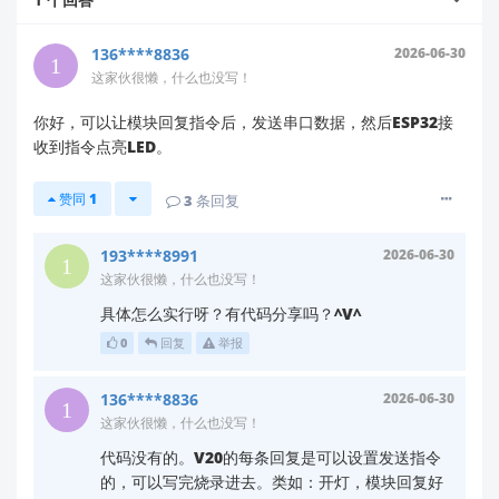
LED连接
：
LED正极 → 限流电阻(220Ω) → ESP32
136****8836
2026-06-30
GPIO(如GPIO2)
这家伙很懒，什么也没写！
LED负极 → GND
你好，可以让模块回复指令后，发送串口数据，然后ESP32接
二、配置与实现步骤
收到指令点亮LED。
1. HLK-V20模块配置
赞同
1
3
条回复
通过上位机工具配置HLK-V20识别关键词（如"开
193****8991
2026-06-30
灯"、“关灯”）
这家伙很懒，什么也没写！
设置串口通信参数：默认波特率9600，8位数据
具体怎么实行呀？有代码分享吗？^V^
位，1位停止位，无校验
0
回复
举报
配置关键词对应的指令码（如"开灯"对应
0x01，"关灯"对应0x02）
136****8836
2026-06-30
2. ESP32代码实现
这家伙很懒，什么也没写！
代码没有的。V20的每条回复是可以设置发送指令
#include <Arduino.h>

的，可以写完烧录进去。类如：开灯，模块回复好