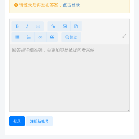
();

请登录后再发布答案，
点击登录
    switch(command) {

      case 0x01:  // "开灯"指令

        digitalWrite(LED_PIN, HIGH);

        break;

预览
      case 0x02:  // "关灯"指令

        digitalWrite(LED_PIN, LOW);

        break;

      // 可添加更多指令处理

    }

  }

三、注意事项
电源稳定性
：确保为HLK-V20提供稳定3.3V电源，
避免语音识别不稳定
登录
注册新账号
指令格式
：请参考HLK-V20通信协议文档确认具体
指令格式
环境噪音
：语音识别需在相对安静的环境中进行，