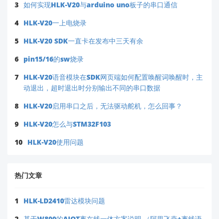
3
如何实现HLK-V20与arduino uno板子的串口通信
希望以上信息对您的项目有所帮助！如有其他技术问
4
HLK-V20一上电烧录
题，欢迎随时咨询。
5
HLK-V20 SDK一直卡在发布中三天有余
6
pin15/16的sw烧录
7
HLK-V20语音模块在SDK网页端如何配置唤醒词唤醒时，主
动退出，超时退出时分别输出不同的串口数据
8
HLK-V20启用串口之后，无法驱动舵机，怎么回事？
9
HLK-V20怎么与STM32F103
10
HLK-V20使用问题
热门文章
1
HLK-LD2410雷达模块问题
2
基于W800的AIOT离在线一体方案说明 （阿里飞燕+离线语