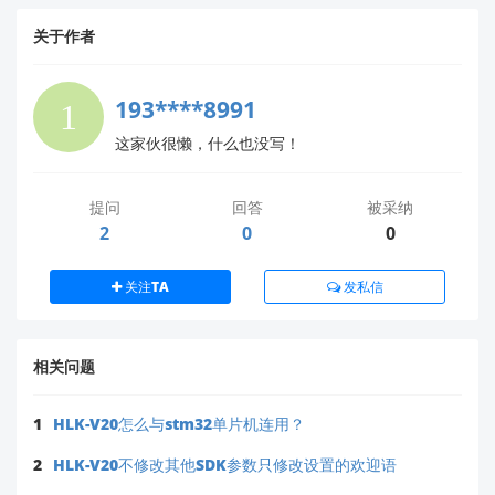
提高识别准确率
关于作者
波特率匹配
：确保ESP32和HLK-V20的波特率设置
一致
193****8991
四、获取详细资料
这家伙很懒，什么也没写！
由于GitHub上没有官方示例代码，建议您访问海凌科官
方资源获取完整开发资料：
提问
回答
被采纳
2
0
0
HLK-V20完整技术文档
：
https://h.hlktech.com/Mobile/Download
关注TA
发私信
语音模块开发指南
：登录我们的问答平台获取详细
技术解答：
https://ask.hlktech.com
技术支持
：如需进一步帮助，请发送详细需求至业
相关问题
务邮箱：support@hlktech.cn
温馨提示：根据我们记录（[2025-5-10]），已有用
1
HLK-V20怎么与stm32单片机连用？
户成功使用HLK-V20开发了SDK应用。如需定制化
2
HLK-V20不修改其他SDK参数只修改设置的欢迎语
语音控制方案，我们也可提供专业的软硬件定制服
务。