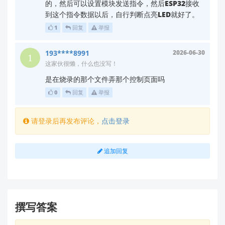
的，然后可以设置模块发送指令，然后ESP32接收
#define LED_PIN 2    // LED连接的GPIO

到这个指令数据以后，自行判断点亮LED就好了。
#define RX_PIN 16    // ESP32接收引脚，连
接HLK-V20的TX

1
回复
举报
#define TX_PIN 17    // ESP32发送引脚，连
接HLK-V20的RX

193****8991
2026-06-30
这家伙很懒，什么也没写！
HardwareSerial VoiceSerial(1);  // 使用第
二个硬件串口

是在烧录的那个文件弄那个控制页面吗
0
回复
举报
void setup() {

  pinMode(LED_PIN, OUTPUT);

  digitalWrite(LED_PIN, LOW);  // 初始关闭
请登录后再发布评论，
点击登录
LED

  // 初始化串口与HLK-V20通信

追加回复
  VoiceSerial.begin(9600, SERIAL_8N1, RX_
PIN, TX_PIN);

}

void loop() {

撰写答案
  if (VoiceSerial.available()) {

    uint8_t command = VoiceSerial.read