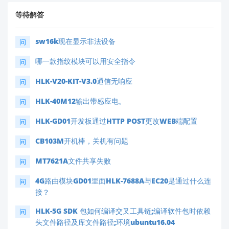
等待解答
sw16k现在显示非法设备
问
哪一款指纹模块可以用安全指令
问
HLK-V20-KIT-V3.0通信无响应
问
HLK-40M12输出带感应电。
问
HLK-GD01开发板通过HTTP POST更改WEB端配置
问
CB103M开机棒，关机有问题
问
MT7621A文件共享失败
问
4G路由模块GD01里面HLK-7688A与EC20是通过什么连
问
接？
HLK-5G SDK 包如何编译交叉工具链;编译软件包时依赖
问
头文件路径及库文件路径;环境ubuntu16.04