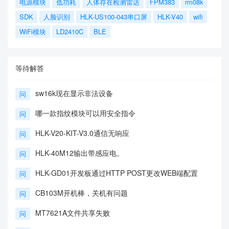
电源模块
低功耗
人体存在检测雷达
FPM383
rm08k
SDK
人脸识别
HLK-US100-043串口屏
HLK-V40
wifi
WiFi模块
LD2410C
BLE
等待解答
sw16k现在显示非法设备
问
哪一款指纹模块可以用安全指令
问
HLK-V20-KIT-V3.0通信无响应
问
HLK-40M12输出带感应电。
问
HLK-GD01开发板通过HTTP POST更改WEB端配置
问
CB103M开机棒，关机有问题
问
MT7621A文件共享失败
问