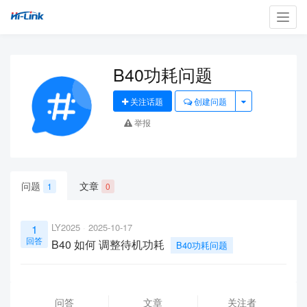
Toggl
navig
B40功耗问题
关注话题
创建问题
举报
问题
文章
1
0
LY2025
2025-10-17
1
回答
B40 如何 调整待机功耗
B40功耗问题
问答
文章
关注者