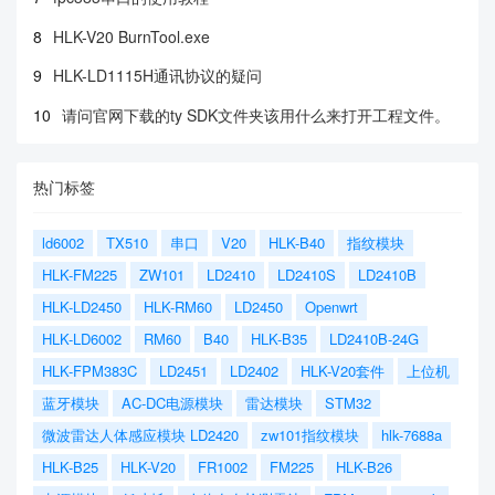
8
HLK-V20 BurnTool.exe
9
HLK-LD1115H通讯协议的疑问
10
请问官网下载的ty SDK文件夹该用什么来打开工程文件。
热门标签
ld6002
TX510
串口
V20
HLK-B40
指纹模块
HLK-FM225
ZW101
LD2410
LD2410S
LD2410B
HLK-LD2450
HLK-RM60
LD2450
Openwrt
HLK-LD6002
RM60
B40
HLK-B35
LD2410B-24G
HLK-FPM383C
LD2451
LD2402
HLK-V20套件
上位机
蓝牙模块
AC-DC电源模块
雷达模块
STM32
微波雷达人体感应模块 LD2420
zw101指纹模块
hlk-7688a
HLK-B25
HLK-V20
FR1002
FM225
HLK-B26