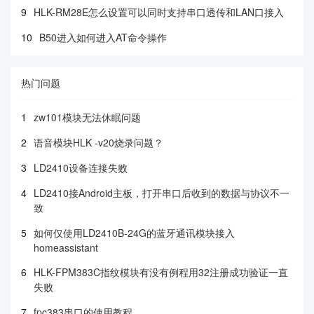
9
HLK-RM28E怎么设置可以同时支持串口透传和LAN口接入
10
B50进入如何进入AT命令操作
热门问题
1
zw101模块无法休眠问题
2
语音模块HLK -v20烧录问题？
3
LD2410设备连接失败
4
LD2410接Android主板，打开串口后收到的数据与协议不一
致
5
如何仅使用LD2410B-24G的蓝牙通讯模块接入
homeassistant
6
HLK-FPM383C指纹模块有没有例程用32注册成功验证一直
失败
7
fpc383串口的使用教程