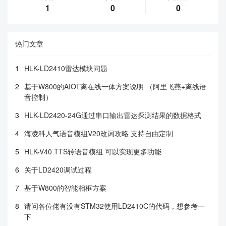
1
0
0
热门文章
1
HLK-LD2410雷达模块问题
2
基于W800的AIOT离在线一体方案说明 （阿里飞燕+离线语
音控制）
3
HLK-LD2420-24G通过串口输出雷达探测结果的数据格式
4
海凌科人气语音模组V20改词攻略 支持自由定制
5
HLK-V40 TTS转语音模组 可以实现更多功能
6
关于LD2420调试过程
7
基于W800的智能相框方案
8
请问各位佬有没有STM32使用LD2410C的代码，想参考一
下