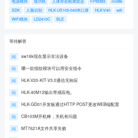
电源模块
低功耗
人体存在检测雷达
FPM383
rm08k
SDK
人脸识别
HLK-US100-043串口屏
HLK-V40
wifi
WiFi模块
LD2410C
BLE
等待解答
sw16k现在显示非法设备
问
哪一款指纹模块可以用安全指令
问
HLK-V20-KIT-V3.0通信无响应
问
HLK-40M12输出带感应电。
问
HLK-GD01开发板通过HTTP POST更改WEB端配置
问
CB103M开机棒，关机有问题
问
MT7621A文件共享失败
问