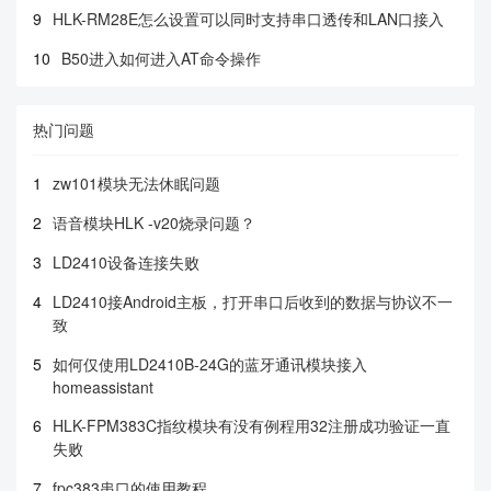
9
HLK-RM28E怎么设置可以同时支持串口透传和LAN口接入
10
B50进入如何进入AT命令操作
热门问题
1
zw101模块无法休眠问题
2
语音模块HLK -v20烧录问题？
3
LD2410设备连接失败
4
LD2410接Android主板，打开串口后收到的数据与协议不一
致
5
如何仅使用LD2410B-24G的蓝牙通讯模块接入
homeassistant
6
HLK-FPM383C指纹模块有没有例程用32注册成功验证一直
失败
7
fpc383串口的使用教程