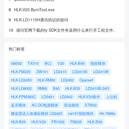
8
HLK-V20 BurnTool.exe
9
HLK-LD1115H通讯协议的疑问
10
请问官网下载的ty SDK文件夹该用什么来打开工程文件。
热门标签
ld6002
TX510
串口
V20
HLK-B40
指纹模块
HLK-FM225
ZW101
LD2410
LD2410S
LD2410B
HLK-LD2450
HLK-RM60
LD2450
Openwrt
HLK-LD6002
RM60
B40
HLK-B35
LD2410B-24G
HLK-FPM383C
LD2451
LD2402
HLK-V20套件
上位机
蓝牙模块
AC-DC电源模块
雷达模块
STM32
微波雷达人体感应模块 LD2420
zw101指纹模块
hlk-7688a
HLK-B25
HLK-V20
FR1002
FM225
HLK-B26