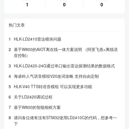
1
0
0
热门文章
1
HLK-LD2410雷达模块问题
2
基于W800的AIOT离在线一体方案说明 （阿里飞燕+离线语
音控制）
3
HLK-LD2420-24G通过串口输出雷达探测结果的数据格式
4
海凌科人气语音模组V20改词攻略 支持自由定制
5
HLK-V40 TTS转语音模组 可以实现更多功能
6
关于LD2420调试过程
7
基于W800的智能相框方案
8
请问各位佬有没有STM32使用LD2410C的代码，想参考一
下