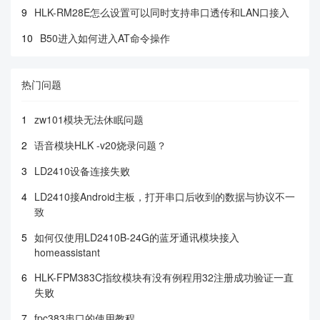
9
HLK-RM28E怎么设置可以同时支持串口透传和LAN口接入
10
B50进入如何进入AT命令操作
热门问题
1
zw101模块无法休眠问题
2
语音模块HLK -v20烧录问题？
3
LD2410设备连接失败
4
LD2410接Android主板，打开串口后收到的数据与协议不一
致
5
如何仅使用LD2410B-24G的蓝牙通讯模块接入
homeassistant
6
HLK-FPM383C指纹模块有没有例程用32注册成功验证一直
失败
7
fpc383串口的使用教程