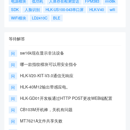
电源模块
低功耗
人体存在检测雷达
FPM383
rm08k
SDK
人脸识别
HLK-US100-043串口屏
HLK-V40
wifi
WiFi模块
LD2410C
BLE
等待解答
sw16k现在显示非法设备
问
哪一款指纹模块可以用安全指令
问
HLK-V20-KIT-V3.0通信无响应
问
HLK-40M12输出带感应电。
问
HLK-GD01开发板通过HTTP POST更改WEB端配置
问
CB103M开机棒，关机有问题
问
MT7621A文件共享失败
问