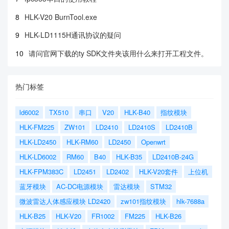
8
HLK-V20 BurnTool.exe
9
HLK-LD1115H通讯协议的疑问
10
请问官网下载的ty SDK文件夹该用什么来打开工程文件。
热门标签
ld6002
TX510
串口
V20
HLK-B40
指纹模块
HLK-FM225
ZW101
LD2410
LD2410S
LD2410B
HLK-LD2450
HLK-RM60
LD2450
Openwrt
HLK-LD6002
RM60
B40
HLK-B35
LD2410B-24G
HLK-FPM383C
LD2451
LD2402
HLK-V20套件
上位机
蓝牙模块
AC-DC电源模块
雷达模块
STM32
微波雷达人体感应模块 LD2420
zw101指纹模块
hlk-7688a
HLK-B25
HLK-V20
FR1002
FM225
HLK-B26