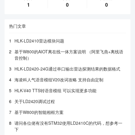
1
0
0
热门文章
1
HLK-LD2410雷达模块问题
2
基于W800的AIOT离在线一体方案说明 （阿里飞燕+离线语
音控制）
3
HLK-LD2420-24G通过串口输出雷达探测结果的数据格式
4
海凌科人气语音模组V20改词攻略 支持自由定制
5
HLK-V40 TTS转语音模组 可以实现更多功能
6
关于LD2420调试过程
7
基于W800的智能相框方案
8
请问各位佬有没有STM32使用LD2410C的代码，想参考一
下