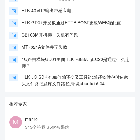
HLK-40M12输出带感应电。
问
HLK-GD01开发板通过HTTP POST更改WEB端配置
问
CB103M开机棒，关机有问题
问
MT7621A文件共享失败
问
4G路由模块GD01里面HLK-7688A与EC20是通过什么连
问
接？
HLK-5G SDK 包如何编译交叉工具链;编译软件包时依赖
问
头文件路径及库文件路径;环境ubuntu16.04
推荐专家
manro
343个答案 35次被采纳