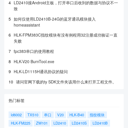
4
LD2410接Android主板，打开串口后收到的数据与协议不一
致
5
如何仅使用LD2410B-24G的蓝牙通讯模块接入
homeassistant
6
HLK-FPM383C指纹模块有没有例程用32注册成功验证一直
失败
7
fpc383串口的使用教程
8
HLK-V20 BurnTool.exe
9
HLK-LD1115H通讯协议的疑问
10
请问官网下载的ty SDK文件夹该用什么来打开工程文件。
热门标签
ld6002
TX510
串口
V20
HLK-B40
指纹模块
HLK-FM225
ZW101
LD2410
LD2410S
LD2410B