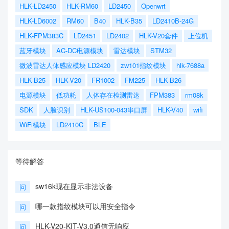
HLK-LD2450
HLK-RM60
LD2450
Openwrt
HLK-LD6002
RM60
B40
HLK-B35
LD2410B-24G
HLK-FPM383C
LD2451
LD2402
HLK-V20套件
上位机
蓝牙模块
AC-DC电源模块
雷达模块
STM32
微波雷达人体感应模块 LD2420
zw101指纹模块
hlk-7688a
HLK-B25
HLK-V20
FR1002
FM225
HLK-B26
电源模块
低功耗
人体存在检测雷达
FPM383
rm08k
SDK
人脸识别
HLK-US100-043串口屏
HLK-V40
wifi
WiFi模块
LD2410C
BLE
等待解答
sw16k现在显示非法设备
问
哪一款指纹模块可以用安全指令
问
HLK-V20-KIT-V3.0通信无响应
问