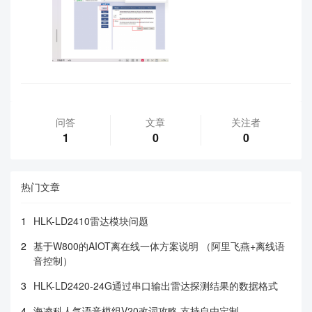
问答
文章
关注者
1
0
0
热门文章
1
HLK-LD2410雷达模块问题
2
基于W800的AIOT离在线一体方案说明 （阿里飞燕+离线语
音控制）
3
HLK-LD2420-24G通过串口输出雷达探测结果的数据格式
4
海凌科人气语音模组V20改词攻略 支持自由定制