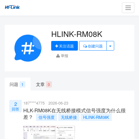
Toggl
navig
HLINK-RM08K
关注话题
创建问题
举报
问题
文章
1
0
187****4775
2026-06-23
2
回答
HLK-RM08K在无线桥接模式信号强度为什么很
差？
信号强度
无线桥接
HLINK-RM08K