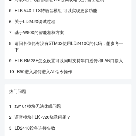
5
HLK-V40 TTS转语音模组 可以实现更多功能
6
关于LD2420调试过程
7
基于W800的智能相框方案
8
请问各位佬有没有STM32使用LD2410C的代码，想参考一
下
9
HLK-RM28E怎么设置可以同时支持串口透传和LAN口接入
10
B50进入如何进入AT命令操作
热门问题
1
zw101模块无法休眠问题
2
语音模块HLK -v20烧录问题？
3
LD2410设备连接失败