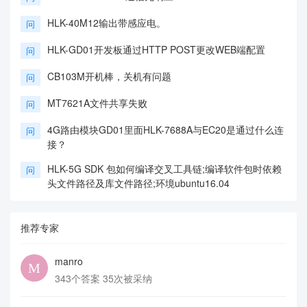
HLK-40M12输出带感应电。
问
HLK-GD01开发板通过HTTP POST更改WEB端配置
问
CB103M开机棒，关机有问题
问
MT7621A文件共享失败
问
4G路由模块GD01里面HLK-7688A与EC20是通过什么连
问
接？
HLK-5G SDK 包如何编译交叉工具链;编译软件包时依赖
问
头文件路径及库文件路径;环境ubuntu16.04
推荐专家
manro
343个答案 35次被采纳