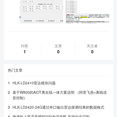
问答
文章
关注者
1
0
0
热门文章
1
HLK-LD2410雷达模块问题
2
基于W800的AIOT离在线一体方案说明 （阿里飞燕+离线语
音控制）
3
HLK-LD2420-24G通过串口输出雷达探测结果的数据格式
4
海凌科人气语音模组V20改词攻略 支持自由定制