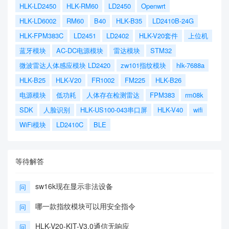
HLK-LD2450
HLK-RM60
LD2450
Openwrt
HLK-LD6002
RM60
B40
HLK-B35
LD2410B-24G
HLK-FPM383C
LD2451
LD2402
HLK-V20套件
上位机
蓝牙模块
AC-DC电源模块
雷达模块
STM32
微波雷达人体感应模块 LD2420
zw101指纹模块
hlk-7688a
HLK-B25
HLK-V20
FR1002
FM225
HLK-B26
电源模块
低功耗
人体存在检测雷达
FPM383
rm08k
SDK
人脸识别
HLK-US100-043串口屏
HLK-V40
wifi
WiFi模块
LD2410C
BLE
等待解答
sw16k现在显示非法设备
问
哪一款指纹模块可以用安全指令
问
HLK-V20-KIT-V3.0通信无响应
问