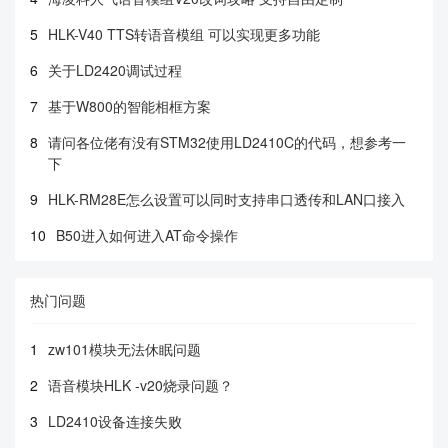
5
HLK-V40 TTS转语音模组 可以实现更多功能
6
关于LD2420调试过程
7
基于W800的智能相框方案
8
请问各位佬有没有STM32使用LD2410C的代码，想参考一
下
9
HLK-RM28E怎么设置可以同时支持串口透传和LAN口接入
10
B50进入如何进入AT命令操作
热门问题
1
zw101模块无法休眠问题
2
语音模块HLK -v20烧录问题？
3
LD2410设备连接失败