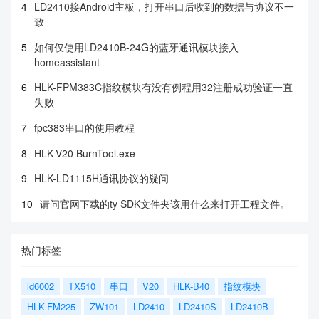
4
LD2410接Android主板，打开串口后收到的数据与协议不一
致
5
如何仅使用LD2410B-24G的蓝牙通讯模块接入
homeassistant
6
HLK-FPM383C指纹模块有没有例程用32注册成功验证一直
失败
7
fpc383串口的使用教程
8
HLK-V20 BurnTool.exe
9
HLK-LD1115H通讯协议的疑问
10
请问官网下载的ty SDK文件夹该用什么来打开工程文件。
热门标签
ld6002
TX510
串口
V20
HLK-B40
指纹模块
HLK-FM225
ZW101
LD2410
LD2410S
LD2410B