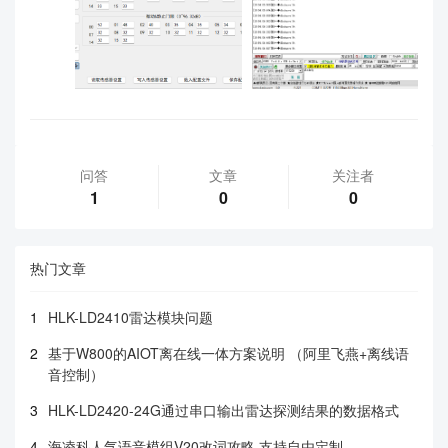
问答
文章
关注者
1
0
0
热门文章
1
HLK-LD2410雷达模块问题
2
基于W800的AIOT离在线一体方案说明 （阿里飞燕+离线语
音控制）
3
HLK-LD2420-24G通过串口输出雷达探测结果的数据格式
4
海凌科人气语音模组V20改词攻略 支持自由定制