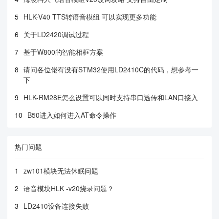
5
HLK-V40 TTS转语音模组 可以实现更多功能
6
关于LD2420调试过程
7
基于W800的智能相框方案
8
请问各位佬有没有STM32使用LD2410C的代码，想参考一
下
9
HLK-RM28E怎么设置可以同时支持串口透传和LAN口接入
10
B50进入如何进入AT命令操作
热门问题
1
zw101模块无法休眠问题
2
语音模块HLK -v20烧录问题？
3
LD2410设备连接失败