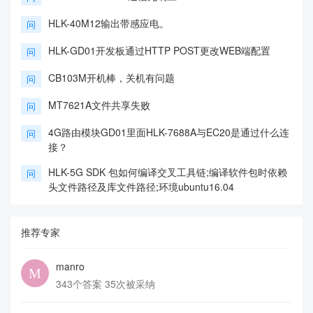
HLK-40M12输出带感应电。
问
HLK-GD01开发板通过HTTP POST更改WEB端配置
问
CB103M开机棒，关机有问题
问
MT7621A文件共享失败
问
4G路由模块GD01里面HLK-7688A与EC20是通过什么连
问
接？
HLK-5G SDK 包如何编译交叉工具链;编译软件包时依赖
问
头文件路径及库文件路径;环境ubuntu16.04
推荐专家
manro
343个答案 35次被采纳