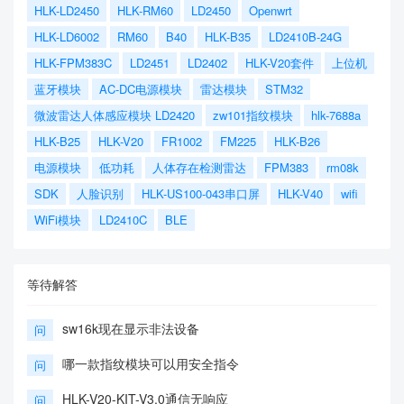
HLK-LD2450
HLK-RM60
LD2450
Openwrt
HLK-LD6002
RM60
B40
HLK-B35
LD2410B-24G
HLK-FPM383C
LD2451
LD2402
HLK-V20套件
上位机
蓝牙模块
AC-DC电源模块
雷达模块
STM32
微波雷达人体感应模块 LD2420
zw101指纹模块
hlk-7688a
HLK-B25
HLK-V20
FR1002
FM225
HLK-B26
电源模块
低功耗
人体存在检测雷达
FPM383
rm08k
SDK
人脸识别
HLK-US100-043串口屏
HLK-V40
wifi
WiFi模块
LD2410C
BLE
等待解答
sw16k现在显示非法设备
问
哪一款指纹模块可以用安全指令
问
HLK-V20-KIT-V3.0通信无响应
问