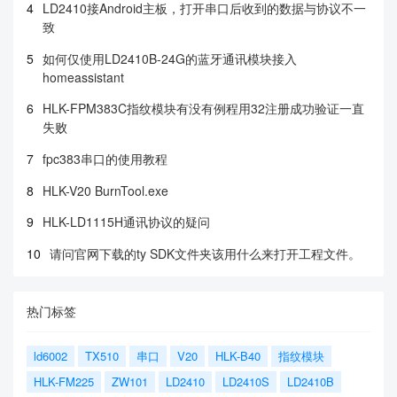
4
LD2410接Android主板，打开串口后收到的数据与协议不一
致
5
如何仅使用LD2410B-24G的蓝牙通讯模块接入
homeassistant
6
HLK-FPM383C指纹模块有没有例程用32注册成功验证一直
失败
7
fpc383串口的使用教程
8
HLK-V20 BurnTool.exe
9
HLK-LD1115H通讯协议的疑问
10
请问官网下载的ty SDK文件夹该用什么来打开工程文件。
热门标签
ld6002
TX510
串口
V20
HLK-B40
指纹模块
HLK-FM225
ZW101
LD2410
LD2410S
LD2410B