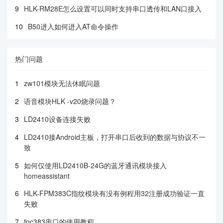
9
HLK-RM28E怎么设置可以同时支持串口透传和LAN口接入
10
B50进入如何进入AT命令操作
热门问题
1
zw101模块无法休眠问题
2
语音模块HLK -v20烧录问题？
3
LD2410设备连接失败
4
LD2410接Android主板，打开串口后收到的数据与协议不一
致
5
如何仅使用LD2410B-24G的蓝牙通讯模块接入
homeassistant
6
HLK-FPM383C指纹模块有没有例程用32注册成功验证一直
失败
7
fpc383串口的使用教程