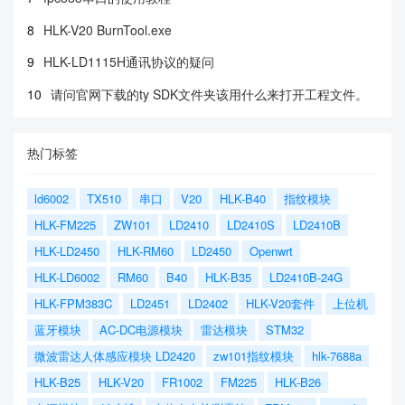
8
HLK-V20 BurnTool.exe
9
HLK-LD1115H通讯协议的疑问
10
请问官网下载的ty SDK文件夹该用什么来打开工程文件。
热门标签
ld6002
TX510
串口
V20
HLK-B40
指纹模块
HLK-FM225
ZW101
LD2410
LD2410S
LD2410B
HLK-LD2450
HLK-RM60
LD2450
Openwrt
HLK-LD6002
RM60
B40
HLK-B35
LD2410B-24G
HLK-FPM383C
LD2451
LD2402
HLK-V20套件
上位机
蓝牙模块
AC-DC电源模块
雷达模块
STM32
微波雷达人体感应模块 LD2420
zw101指纹模块
hlk-7688a
HLK-B25
HLK-V20
FR1002
FM225
HLK-B26