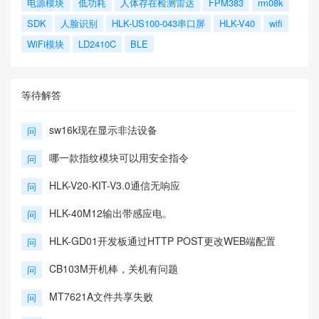
电源模块
低功耗
人体存在检测雷达
FPM383
rm08k
SDK
人脸识别
HLK-US100-043串口屏
HLK-V40
wifi
WiFi模块
LD2410C
BLE
等待解答
sw16k现在显示非法设备
问
哪一款指纹模块可以用安全指令
问
HLK-V20-KIT-V3.0通信无响应
问
HLK-40M12输出带感应电。
问
HLK-GD01开发板通过HTTP POST更改WEB端配置
问
CB103M开机棒，关机有问题
问
MT7621A文件共享失败
问