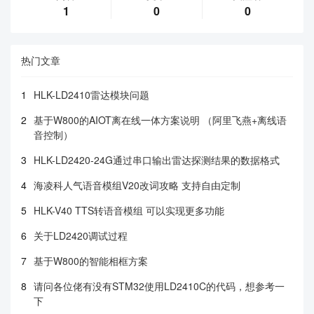
1
0
0
热门文章
1
HLK-LD2410雷达模块问题
2
基于W800的AIOT离在线一体方案说明 （阿里飞燕+离线语
音控制）
3
HLK-LD2420-24G通过串口输出雷达探测结果的数据格式
4
海凌科人气语音模组V20改词攻略 支持自由定制
5
HLK-V40 TTS转语音模组 可以实现更多功能
6
关于LD2420调试过程
7
基于W800的智能相框方案
8
请问各位佬有没有STM32使用LD2410C的代码，想参考一
下