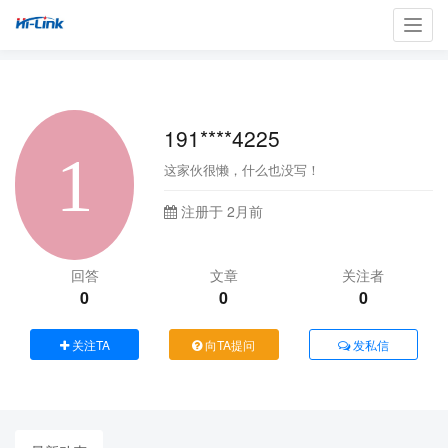
Toggl
navig
191****4225
这家伙很懒，什么也没写！
注册于 2月前
回答
文章
关注者
0
0
0
关注TA
向TA提问
发私信