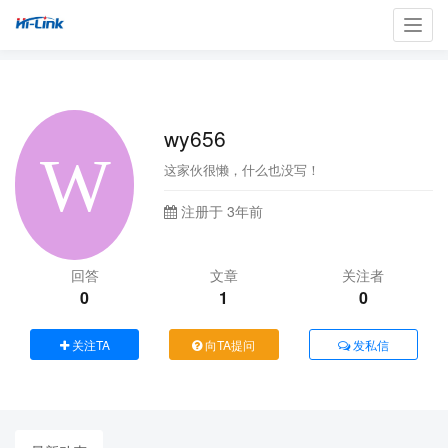
Toggl
navig
wy656
这家伙很懒，什么也没写！
注册于 3年前
回答
文章
关注者
0
1
0
关注TA
向TA提问
发私信