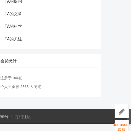
TA的提问
TA的文章
TA的粉丝
TA的关注
会员统计
注册于 3年前
个人主页被 3565 人浏览
99号-1
万相社区
deepseek
客服