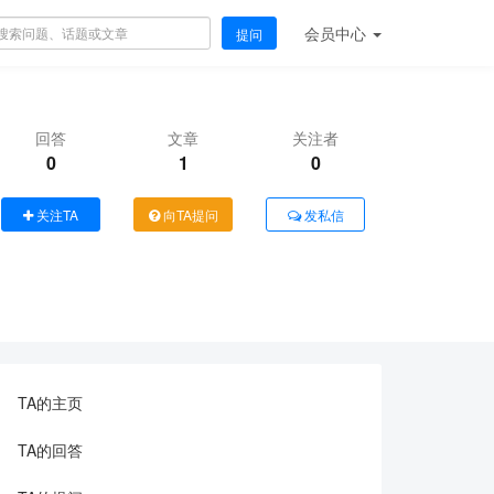
会员
中心
提问
回答
文章
关注者
0
1
0
关注TA
向TA提问
发私信
TA的主页
TA的回答