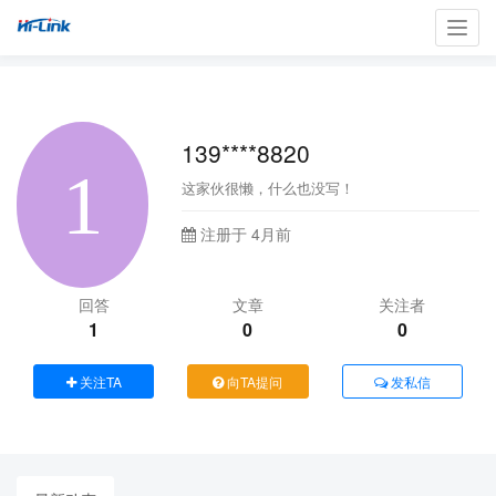
Toggl
navig
139****8820
这家伙很懒，什么也没写！
注册于 4月前
回答
文章
关注者
1
0
0
关注TA
向TA提问
发私信