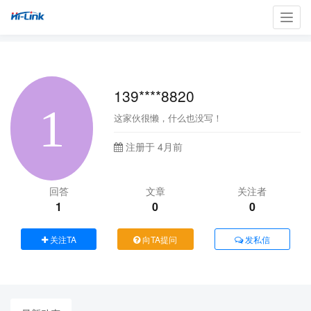
Toggl
navig
139****8820
这家伙很懒，什么也没写！
注册于 4月前
回答
文章
关注者
1
0
0
关注TA
向TA提问
发私信