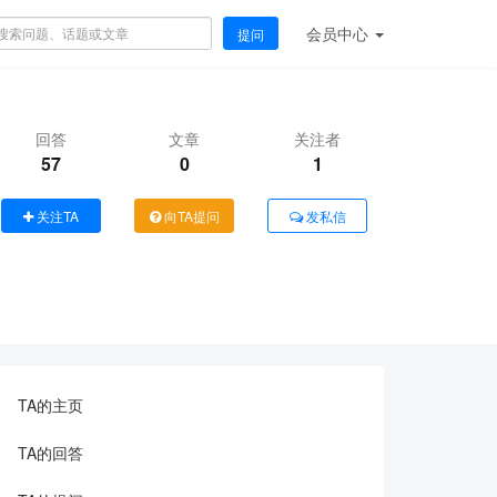
会员
中心
提问
回答
文章
关注者
57
0
1
关注TA
向TA提问
发私信
TA的主页
TA的回答