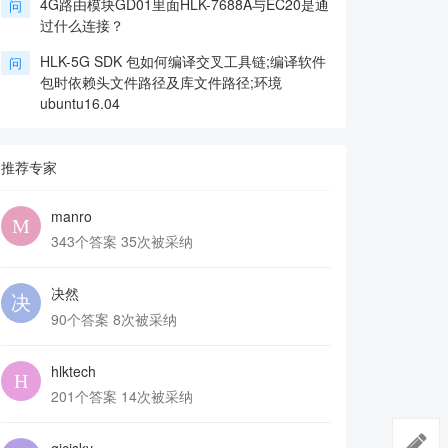
4G路由模块GD01里面HLK-7688A与EC20是通
问
过什么连接？
HLK-5G SDK 包如何编译交叉工具链;编译软件
问
包时依赖头文件路径及库文件路径;环境
ubuntu16.04
推荐专家
manro
343个答案 35次被采纳
决然
90个答案 8次被采纳
hlktech
201个答案 14次被采纳