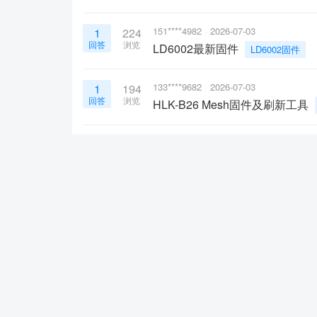
151****4982
2026-07-03
1
224
回答
浏览
LD6002最新固件
LD6002固件
133****9682
2026-07-03
1
194
回答
浏览
HLK-B26 Mesh固件及刷新工具
zjg
2026-07-02
1
183
回答
浏览
关于LD2415H信息发送问题
L
193****8991
2026-06-30
1
239
回答
浏览
如何让语音模块发送指令
esp32
193****8991
2026-06-30
1
186
回答
浏览
hlk-v20驱动代码是什么？怎
萌萌的小白
2026-06-29
1
213