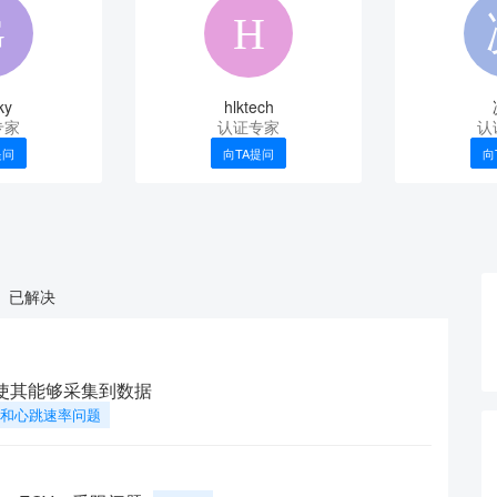
ky
hlktech
专家
认证专家
认
提问
向TA提问
向
已解决
上使其能够采集到数据
呼吸和心跳速率问题