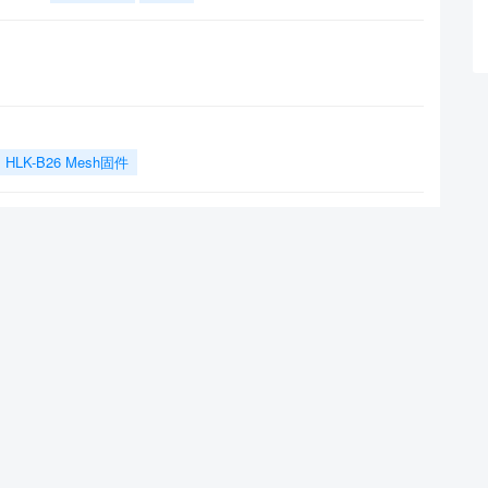
HLK-B26 Mesh固件
D2415H的信息发送机制
HLK-V20
么判断这个芯片能用呀？
HLK-V21