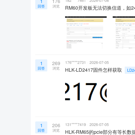
182****7461
2026-07-08
1
176
回答
浏览
RM60开发板无法切换信道，如24
176****2731
2026-07-05
1
269
回答
浏览
HLK-LD2417固件怎样获取
LD2
131****7419
2026-07-05
1
206
回答
浏览
HLK-RM65的pcie部分有等长