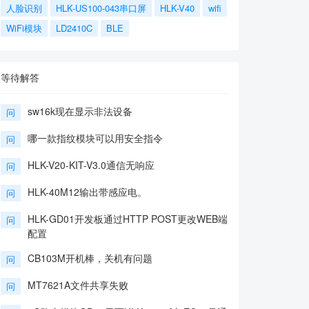
人脸识别
HLK-US100-043串口屏
HLK-V40
wifi
WiFi模块
LD2410C
BLE
等待解答
sw16k现在显示非法设备
问
哪一款指纹模块可以用安全指令
问
HLK-V20-KIT-V3.0通信无响应
问
HLK-40M12输出带感应电。
问
HLK-GD01开发板通过HTTP POST更改WEB端
问
配置
CB103M开机棒，关机有问题
问
MT7621A文件共享失败
问