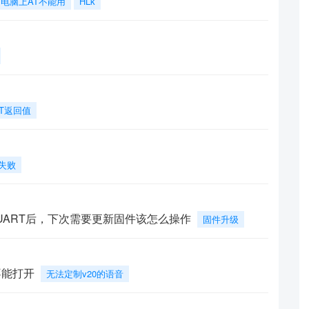
电脑上AT不能用
HLk
AT返回值
失败
置成UART后，下次需要更新固件该怎么操作
固件升级
不能打开
无法定制v20的语音