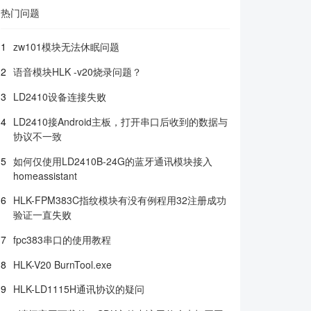
热门问题
1
zw101模块无法休眠问题
2
语音模块HLK -v20烧录问题？
3
LD2410设备连接失败
4
LD2410接Android主板，打开串口后收到的数据与
协议不一致
5
如何仅使用LD2410B-24G的蓝牙通讯模块接入
homeassistant
6
HLK-FPM383C指纹模块有没有例程用32注册成功
验证一直失败
7
fpc383串口的使用教程
8
HLK-V20 BurnTool.exe
9
HLK-LD1115H通讯协议的疑问