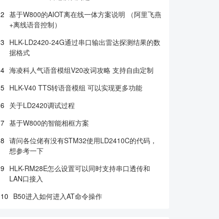
2
基于W800的AIOT离在线一体方案说明 （阿里飞燕
+离线语音控制）
3
HLK-LD2420-24G通过串口输出雷达探测结果的数
据格式
4
海凌科人气语音模组V20改词攻略 支持自由定制
5
HLK-V40 TTS转语音模组 可以实现更多功能
6
关于LD2420调试过程
7
基于W800的智能相框方案
8
请问各位佬有没有STM32使用LD2410C的代码，
想参考一下
9
HLK-RM28E怎么设置可以同时支持串口透传和
LAN口接入
10
B50进入如何进入AT命令操作