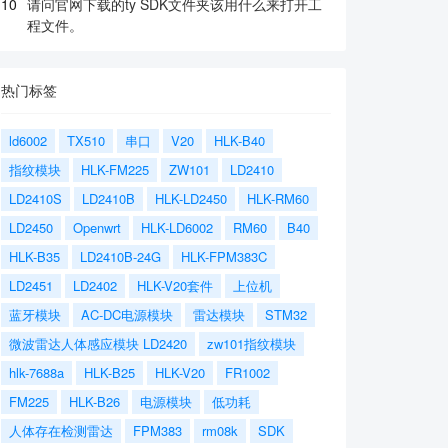
10
请问官网下载的ty SDK文件夹该用什么来打开工
程文件。
热门标签
ld6002
TX510
串口
V20
HLK-B40
指纹模块
HLK-FM225
ZW101
LD2410
LD2410S
LD2410B
HLK-LD2450
HLK-RM60
LD2450
Openwrt
HLK-LD6002
RM60
B40
HLK-B35
LD2410B-24G
HLK-FPM383C
LD2451
LD2402
HLK-V20套件
上位机
蓝牙模块
AC-DC电源模块
雷达模块
STM32
微波雷达人体感应模块 LD2420
zw101指纹模块
hlk-7688a
HLK-B25
HLK-V20
FR1002
FM225
HLK-B26
电源模块
低功耗
人体存在检测雷达
FPM383
rm08k
SDK