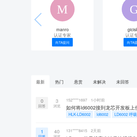
manro
gicis
认证专家
认证
向TA提问
向TA
最新
热门
悬赏
未解决
未回答
152****1697
1小时前
0
3
回答
浏览
如何将ld6002接到龙芯开发板
HLK-LD6002
ld6002
LD6002 
131****8415
2天前
1
40
回答
浏览