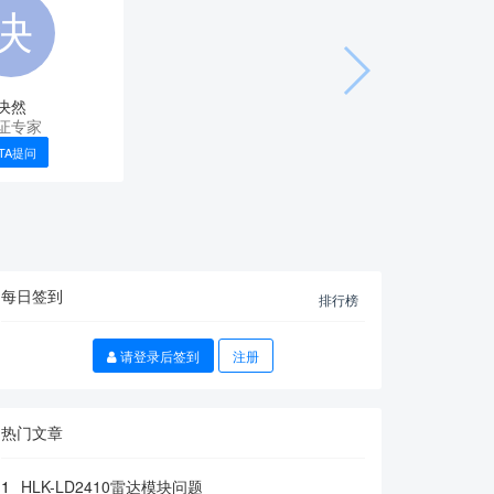
决然
证专家
TA提问
每日签到
排行榜
请登录后签到
注册
热门文章
1
HLK-LD2410雷达模块问题