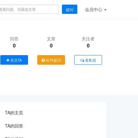
会员
中心
提问
回答
文章
关注者
0
0
0
关注TA
向TA提问
发私信
TA的主页
TA的回答