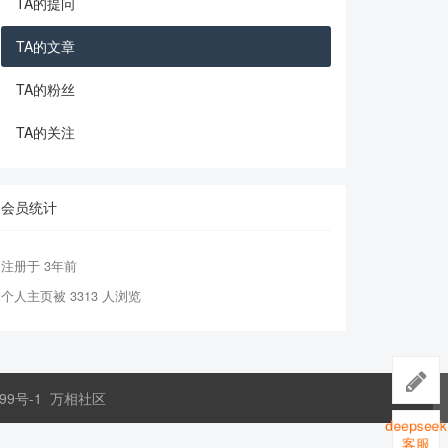
TA的提问
TA的文章
TA的粉丝
TA的关注
会员统计
注册于 3年前
个人主页被 3313 人浏览
99号-1
万相社区
deepsee
客服