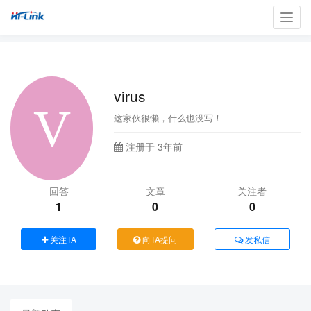
Toggl
navig
virus
这家伙很懒，什么也没写！
注册于 3年前
回答
文章
关注者
1
0
0
关注TA
向TA提问
发私信