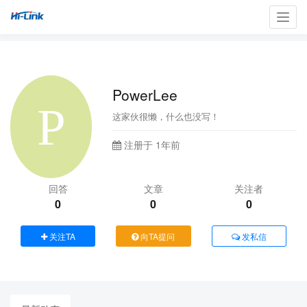
Toggl
navig
PowerLee
这家伙很懒，什么也没写！
注册于 1年前
回答
文章
关注者
0
0
0
关注TA
向TA提问
发私信