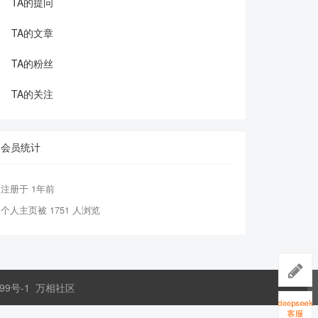
TA的提问
TA的文章
TA的粉丝
TA的关注
会员统计
注册于 1年前
个人主页被 1751 人浏览
99号-1
万相社区
deepseek
客服