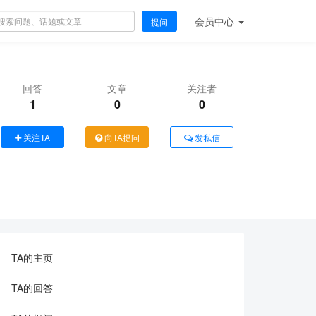
会员
中心
提问
回答
文章
关注者
1
0
0
关注TA
向TA提问
发私信
TA的主页
TA的回答