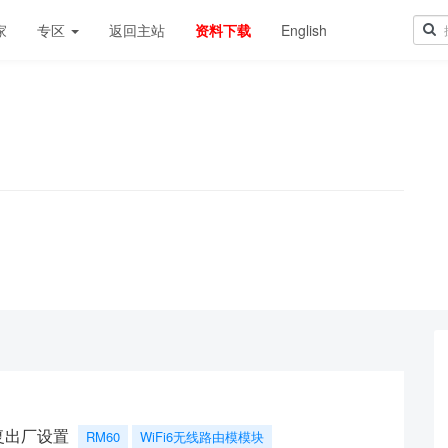
家
专区
返回主站
资料下载
English
！
恢复出厂设置
RM60
WiFi6无线路由模模块