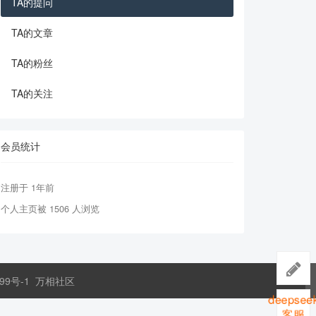
TA的提问
TA的文章
TA的粉丝
TA的关注
会员统计
注册于 1年前
个人主页被 1506 人浏览
99号-1
万相社区
deepseek
客服