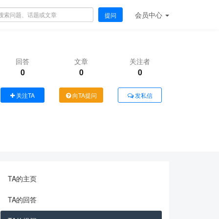
会员
中心
提问
回答
文章
关注者
0
0
0
关注TA
向TA提问
发私信
TA的主页
TA的回答