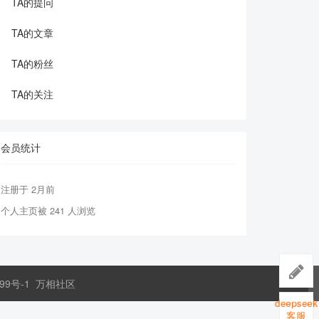
TA的提问
TA的文章
TA的粉丝
TA的关注
会员统计
注册于 2月前
个人主页被 241 人浏览
99号-1
万相社区
deepseek
客服