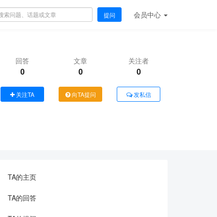
会员
中心
提问
回答
文章
关注者
0
0
0
关注TA
向TA提问
发私信
TA的主页
TA的回答