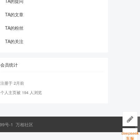
TA的提问
TA的文章
TA的粉丝
TA的关注
会员统计
注册于 2月前
个人主页被 194 人浏览
99号-1
万相社区
deepsee
客服