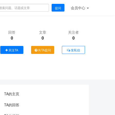
会员
中心
提问
回答
文章
关注者
0
0
0
关注TA
向TA提问
发私信
TA的主页
TA的回答