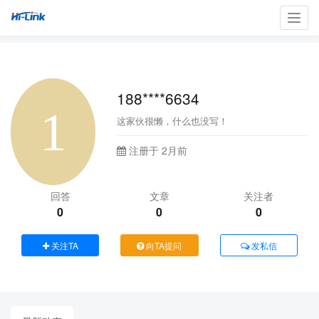
Toggl
navig
188****6634
这家伙很懒，什么也没写！
注册于 2月前
回答
文章
关注者
0
0
0
关注TA
向TA提问
发私信