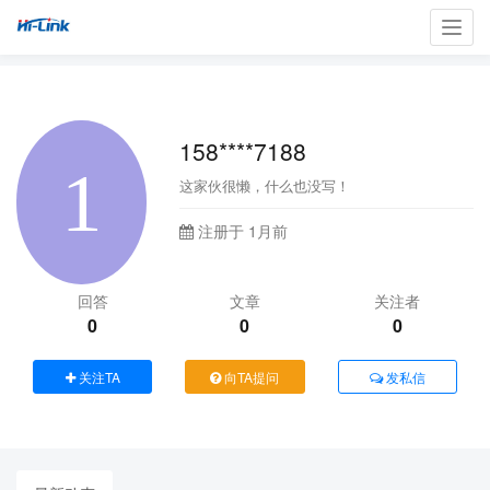
Toggl
navig
158****7188
这家伙很懒，什么也没写！
注册于 1月前
回答
文章
关注者
0
0
0
关注TA
向TA提问
发私信