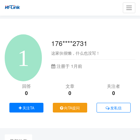
Toggl
navig
176****2731
这家伙很懒，什么也没写！
注册于 1月前
回答
文章
关注者
0
0
0
关注TA
向TA提问
发私信