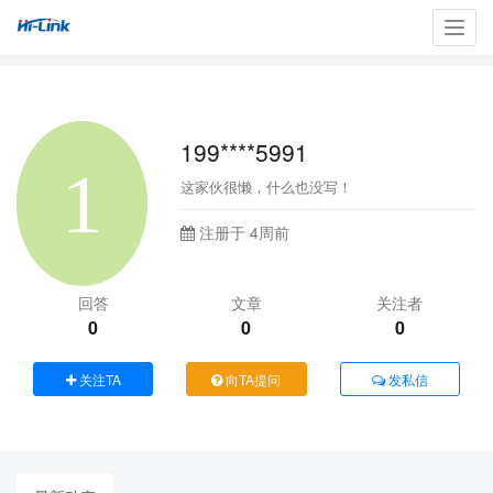
Toggl
navig
199****5991
这家伙很懒，什么也没写！
注册于 4周前
回答
文章
关注者
0
0
0
关注TA
向TA提问
发私信