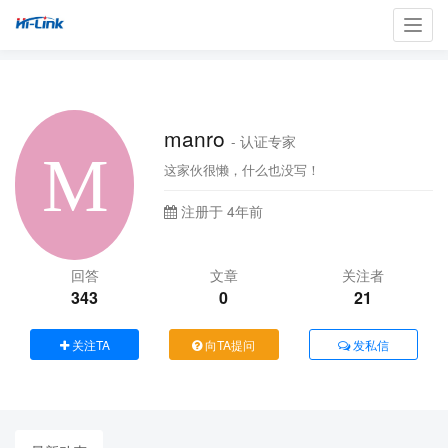
Toggl
navig
manro
- 认证专家
这家伙很懒，什么也没写！
注册于 4年前
回答
文章
关注者
343
0
21
关注TA
向TA提问
发私信