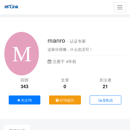
Toggl
navig
manro
- 认证专家
这家伙很懒，什么也没写！
注册于 4年前
回答
文章
关注者
343
0
21
关注TA
向TA提问
发私信