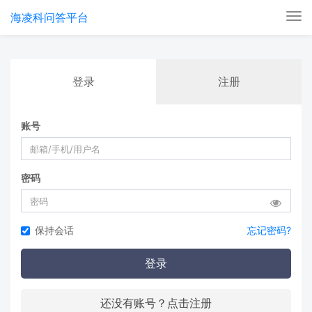
海凌科问答平台
Tog
nav
登录
注册
账号
密码
保持会话
忘记密码?
登录
还没有账号？点击注册