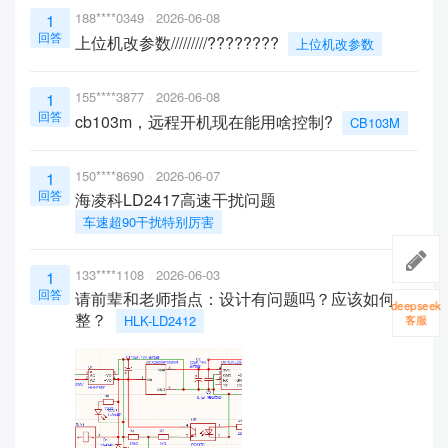
188****0349
2026-06-08
1
回答
上位机改参数/////////????????
上位机改参数
155****3877
2026-06-08
1
回答
cb103m，远程开机现在能用啥控制?
CB103M
150****8690
2026-06-07
1
回答
海凌科LD2417高速干扰问题
车速超90干扰特别厉害
133****1108
2026-06-03
1
回答
请前辈和老师指点：设计有问题吗？应该如何调
deepseek
整？
HLK-LD2412
客服