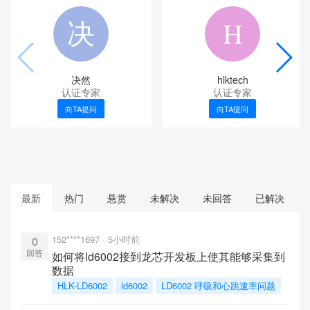
决然
hlktech
认证专家
认证专家
向TA提问
向TA提问
最新
热门
悬赏
未解决
未回答
已解决
152****1697
5小时前
0
回答
如何将ld6002接到龙芯开发板上使其能够采集到
数据
HLK-LD6002
ld6002
LD6002 呼吸和心跳速率问题