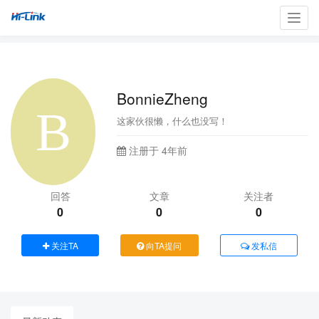
Toggl
navig
BonnieZheng
这家伙很懒，什么也没写！
注册于 4年前
回答
文章
关注者
0
0
0
关注TA
向TA提问
发私信