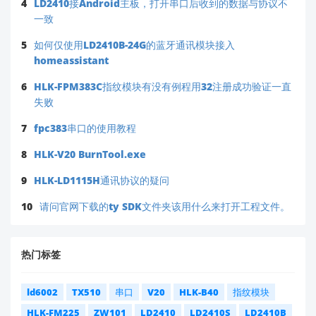
4
LD2410接Android主板，打开串口后收到的数据与协议不
一致
5
如何仅使用LD2410B-24G的蓝牙通讯模块接入
homeassistant
6
HLK-FPM383C指纹模块有没有例程用32注册成功验证一直
失败
7
fpc383串口的使用教程
8
HLK-V20 BurnTool.exe
9
HLK-LD1115H通讯协议的疑问
10
请问官网下载的ty SDK文件夹该用什么来打开工程文件。
热门标签
ld6002
TX510
串口
V20
HLK-B40
指纹模块
HLK-FM225
ZW101
LD2410
LD2410S
LD2410B