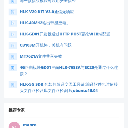
哪一款指纹模块可以用安全指令
问
HLK-V20-KIT-V3.0通信无响应
问
HLK-40M12输出带感应电。
问
HLK-GD01开发板通过HTTP POST更改WEB端配置
问
CB103M开机棒，关机有问题
问
MT7621A文件共享失败
问
4G路由模块GD01里面HLK-7688A与EC20是通过什么连
问
接？
HLK-5G SDK 包如何编译交叉工具链;编译软件包时依赖
问
头文件路径及库文件路径;环境ubuntu16.04
推荐专家
manro