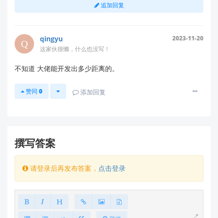
我们可以提供
软硬件定制服务
，基于客户需求进行：
追加回复
特殊抗干扰算法开发（结合速度谱特征、回波强度
分析等方式区分生物与植物）
qingyu
2023-11-20
多传感器融合方案（雷达+红外热成像/摄像头，用
这家伙很懒，什么也没写！
于目标确认）
不知道 大佬能开发出多少距离的。
户外防护外壳设计指导（避免屏蔽电磁波的同时提
升IP等级）
赞同
0
添加回复
如有此类需求，欢迎联系我们的技术支持团队进一
步沟通技术可行性及定制流程。
✅ 方案二：推荐替代技术路径
撰写答案
对于野外动物监测，更成熟的方案包括：
被动红外传感器（PIR）+ AI图像识别相机
请登录后再发布答案，
点击登录
地磁振动传感器阵列
低功耗LoRa无线传感网络 + 视频触发
这类系统已在生态监测领域广泛应用，具备更强的环境