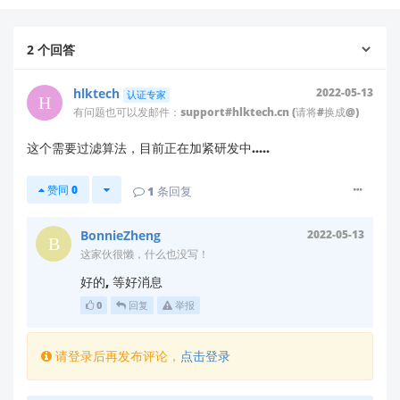
不推荐原因：
2
个回答
环境干扰严重
：森林中风吹树叶、草丛晃动属于持
续微动，而当前雷达固件多采用动静结合算法，在
hlktech
2022-05-13
高灵敏度下极易误报。
认证专家
有问题也可以发邮件：support#hlktech.cn (请将#换成@)
缺乏野生动物识别能力
：现有雷达输出为目标位置
与运动状态，
不具备目标分类能力
（无法区分人、
这个需要过滤算法，目前正在加紧研发中.....
动物、植被摆动）。
防护等级不足
：我司雷达模块为电子元器件形态，
赞同
0
1
条回复
无防水、防尘、防腐蚀设计，长期暴露于户外潮
湿、雨雾环境将导致损坏。
BonnieZheng
2022-05-13
这家伙很懒，什么也没写！
建议解决方案：
好的, 等好消息
0
回复
举报
若您客户确实需要在森林中实现动物监测并抑制自然干
扰，我们建议以下方向：
请登录后再发布评论，
点击登录
✅ 方案一：定制化开发支持