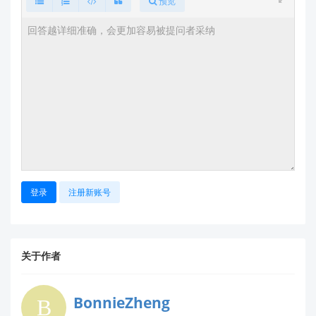
预览
适应性和目标判别能力。
联系方式：
如需深入探讨定制化雷达应用或获取技术资料，请通过
以下方式联系我们：
📧 业务联系邮箱：support@hlktech.cn
🌐 官网：
https://www.hlktech.com
❓ 问答平台：
https://ask.hlktech.com
📥 下载中心：
https://h.hlktech.com/Mobile/Download
登录
注册新账号
我们会全力协助您评估最适合的技术路线。
关于作者
BonnieZheng