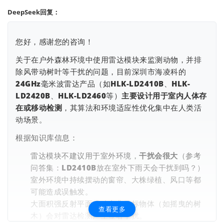
DeepSeek回复：
您好，感谢您的咨询！
关于在户外森林环境中使用雷达模块来监测动物，并排
除风带动树叶等干扰的问题，目前深圳市海凌科的
24GHz毫米波雷达产品（如HLK-LD2410B、HLK-
LD2420B、HLK-LD2460等）
主要设计用于室内人体存
在或移动检测
，其算法和环境适应性优化集中在人类活
查看更多
动场景。
根据知识库信息：
雷达模块不建议用于室外环境，
干扰会很大
（参考
问答集：LD2410B放在室外下雨天会干扰到吗？）
室外环境中持续摆动的窗帘、大株绿植、风口等都
可能造成误触发。
大面积强反射平面或动态非目标物体（如摇曳的树
查看更多
木）会对雷达检测产生显著干扰。