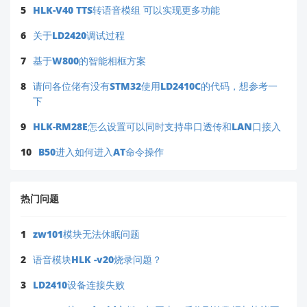
5
HLK-V40 TTS转语音模组 可以实现更多功能
6
关于LD2420调试过程
7
基于W800的智能相框方案
8
请问各位佬有没有STM32使用LD2410C的代码，想参考一
下
9
HLK-RM28E怎么设置可以同时支持串口透传和LAN口接入
10
B50进入如何进入AT命令操作
热门问题
1
zw101模块无法休眠问题
2
语音模块HLK -v20烧录问题？
3
LD2410设备连接失败