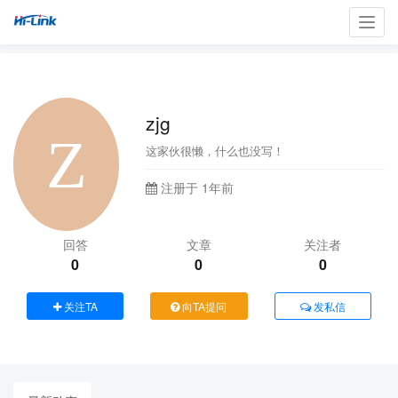
Toggl
navig
zjg
这家伙很懒，什么也没写！
注册于 1年前
回答
文章
关注者
0
0
0
关注TA
向TA提问
发私信