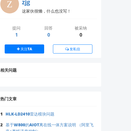
zjg
这家伙很懒，什么也没写！
提问
回答
被采纳
1
0
0
关注TA
发私信
离文档的推测性答复
，以确保技术严谨性。
相关问题
热门文章
1
HLK-LD2410雷达模块问题
2
基于W800的AIOT离在线一体方案说明 （阿里飞