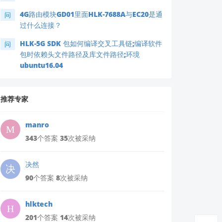
4G路由模块GD01里面HLK-7688A与EC20是通
问
过什么连接？
HLK-5G SDK 包如何编译交叉工具链;编译软件
问
包时依赖头文件路径及库文件路径;环境
ubuntu16.04
推荐专家
manro
343个答案 35次被采纳
决然
90个答案 8次被采纳
hlktech
201个答案 14次被采纳