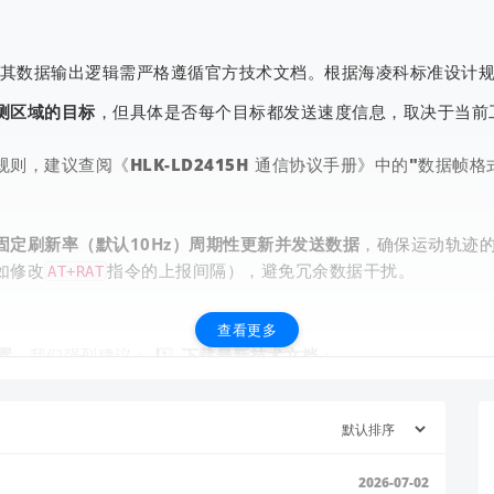
模块，其数据输出逻辑需严格遵循官方技术文档。根据海凌科标准设计
测区域的目标
，但具体是否每个目标都发送速度信息，取决于当前
，建议查阅《HLK-LD2415H 通信协议手册》中的"数据帧格
查看更多
固定刷新率（默认10Hz）周期性更新并发送数据
，确保运动轨迹
如修改
指令的上报间隔），避免冗余数据干扰。
AT+RAT
查看更多
置
，我们强烈建议： 1️⃣
下载最新技术文档
：
.hlktech.com/Mobile/Download
》《通信协议》等文件）
查询当前固件版本，并参考手册第4章调整输出参数。
VER?
2026-07-02