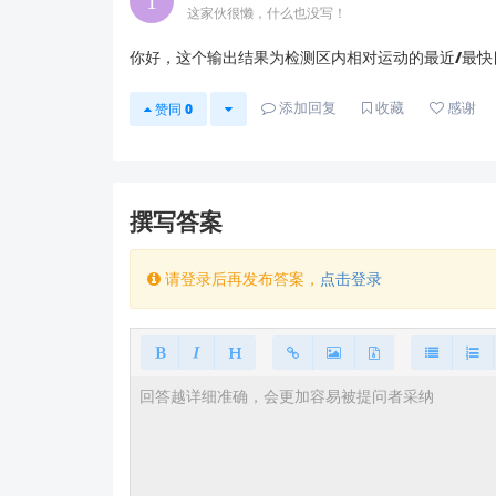
这家伙很懒，什么也没写！
3️⃣
深度技术支持
：
如需针对您具体应用场景的配置方案（例如车辆
你好，这个输出结果为检测区内相对运动的最近/最
📧
support@hlktech.cn
添加回复
收藏
感谢
赞同
0
模块固件版本号
当前使用的AT指令配置集
具体应用场景描述（如"工程车速度监测"）
⚠️ 注：海凌科所有雷达模块均遵循"配置决
撰写答案
如有其他配置疑问，欢迎随时联系！
请登录后再发布答案，
点击登录