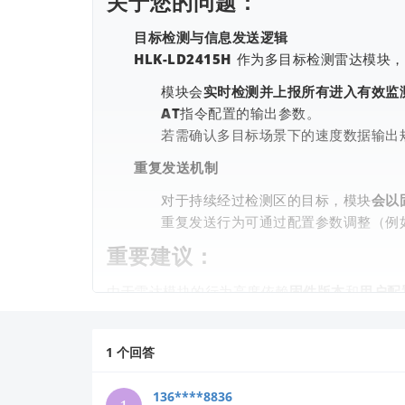
关于您的问题：
目标检测与信息发送逻辑
HLK-LD2415H 作为多目标检测雷达
模块会
实时检测并上报所有进入有效监
AT指令配置的输出参数。
若需确认多目标场景下的速度数据输出规则
重复发送机制
对于持续经过检测区的目标，模块
会以
重复发送行为可通过配置参数调整（例
重要建议：
由于雷达模块的行为高度依赖
固件版本
和
用户配
请访问官方资料库获取权威说明 →
https://h
（搜索"HLK-LD2415H"可找到《用户手册
1
个回答
2️⃣
配置验证指导
：
若您已通过串口工具连接模块，可尝试发送
AT+
136****8836