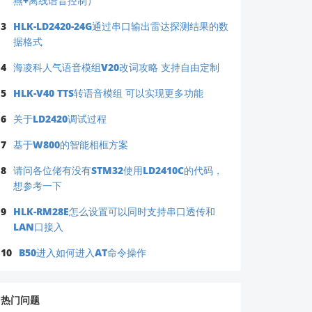
燕+离线语音控制）
3
HLK-LD2420-24G通过串口输出雷达探测结果的数
据格式
4
海凌科人气语音模组V20改词攻略 支持自由定制
5
HLK-V40 TTS转语音模组 可以实现更多功能
6
关于LD2420调试过程
7
基于W800的智能相框方案
8
请问各位佬有没有STM32使用LD2410C的代码，
想参考一下
9
HLK-RM28E怎么设置可以同时支持串口透传和
LAN口接入
10
B50进入如何进入AT命令操作
热门问题