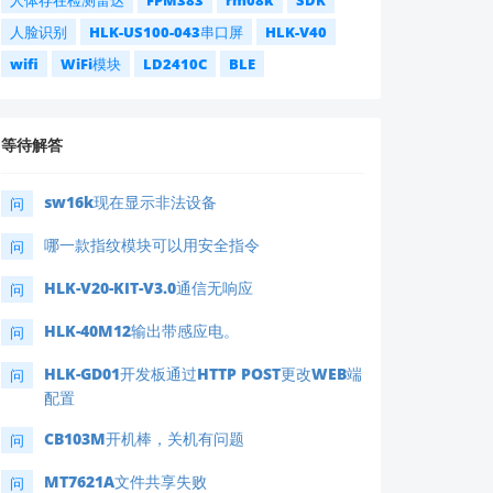
人体存在检测雷达
FPM383
rm08k
SDK
人脸识别
HLK-US100-043串口屏
HLK-V40
wifi
WiFi模块
LD2410C
BLE
等待解答
sw16k现在显示非法设备
问
哪一款指纹模块可以用安全指令
问
HLK-V20-KIT-V3.0通信无响应
问
HLK-40M12输出带感应电。
问
HLK-GD01开发板通过HTTP POST更改WEB端
问
配置
CB103M开机棒，关机有问题
问
MT7621A文件共享失败
问