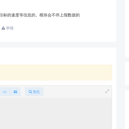
测速场景的优化设置），请将以下信息发送至业务邮箱：
快目标的速度等信息的。模块会不停上报数据的
举报
定功能"原则，相同型号在不同参数下可能表现差异。我们
不提供脱
预览