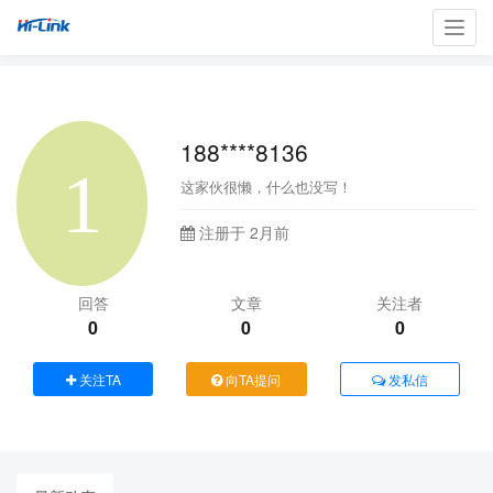
Toggl
navig
188****8136
这家伙很懒，什么也没写！
注册于 2月前
回答
文章
关注者
0
0
0
关注TA
向TA提问
发私信