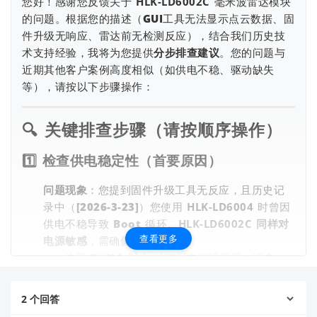
您好！感谢您反馈关于
HLK-LD6002C
毫米波雷达模块
的问题。根据您的描述（GUI工具无法显示点云数据、固
件升级无响应、雷达前无检测反应），结合我们历史技
初始都没改，在GUI工具里看不到点云数据，发送请求也没有回
术支持经验，我将为您提供
分步排查建议
。您的问题与
复，而且固件升级的工具也试过没反应。在雷达前走动或者安
近期其他客户案例高度相似（如供电不稳、驱动缺失
装在高处也没有检测到人体的反应。
等），请按以下步骤操作：
🔍
关键排查步骤（请按顺序操作）
1️⃣
检查供电稳定性（首要原因）
问题现象
：您提到固件升级工具无反应，且历史记
录中（[2026-3-23]）您使用
HLK-LD6004
时曾因
供电不稳导致 Boot 循环。
HLK-LD6002C 同样对
查看更多
电源敏感
，需确保：
使用
5V/2A 以上
的稳压电源适配器（避免
USB 口直接供电，因电脑 USB 供电可能不
足）。
2
个回答
电源纹波需 ≤50mV（推荐使用带滤波电容的电