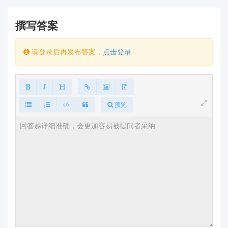
4️⃣
环境与安装优化
撰写答案
人体检测失效
可能因环境干扰：
请登录后再发布答案，
点击登录
避免安装在金属表面（如铁质支架），建议使用
非金属安装板
。
检测区域需
无遮挡物
（如玻璃、塑料板会衰减
信号），雷达高度 ≤2.5m。
测试建议
：
预览
在空旷房间缓慢走动（速度 0.5~1m/s），距
离雷达 1~5 米（LD6002C 有效检测距离为
0.5~8 米）。
⚠️
若以上步骤仍无效
可能为硬件故障
：
检查雷达模块是否有
物理损伤
（如图中接口松动、
芯片发烫）。若通电 10 秒后芯片温度 >60°C（手
触微烫），请立即断电并联系售后。