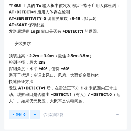
显示“未知设备”，需重装驱动）。
在 GUI 工具的 Tx 输入框中依次发送以下指令启用人体检测：
AT+DETECT=1 启用人体存在检测
3️⃣
GUI 工具配置检查
AT+SENSITIVITY=5 调整灵敏度（0-10，默认5）
AT+SAVE 保存配置
点云数据无显示
的常见原因：
发送后观察 Logs 窗口是否有 +DETECT:1 的返回。
串口参数错误
：
在 GUI 工具中确认：
安装要求
✅ 串口号 = 设备管理器中识别的 COM 号（如
COM3）
顶装挂高：2.2m ~ 3.0m（最佳 2.5m~3.5m）
✅ 波特率 =
921600
（默认值，不可修改）
检测半径：最大 2m
✅ 数据位 = 8, 停止位 = 1, 校验位 = None
探测角度：水平 ±60°，俯仰 ±60°
工作模式切换
：
避开干扰源：空调出风口、风扇、大面积金属物体
快速验证方法
HLK-LD6002C
默认关闭点云输出
（为节省资
发送 AT+DETECT=1 后，在雷达正下方 1~2 米范围内正常走
源）。需通过
AT 指令
启用：
动。观察串口是否输出 +DETECT:1（有人）/ +DETECT:0（无
AT+SET_MODE=3  // 切换至点云检测模式
人）。如果仍无反应，大概率是供电问题。
赞同
0
添加回复
操作方式
：用串口助手（如
官方工具包
中的
“HLK_Radar_Tool”）发送指令，返回
即
OK
生效。