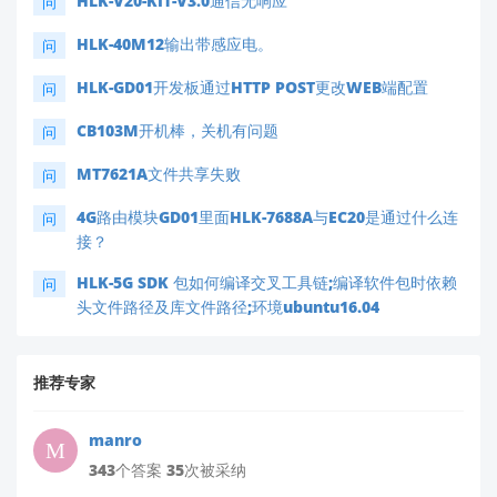
HLK-V20-KIT-V3.0通信无响应
问
HLK-40M12输出带感应电。
问
HLK-GD01开发板通过HTTP POST更改WEB端配置
问
CB103M开机棒，关机有问题
问
MT7621A文件共享失败
问
4G路由模块GD01里面HLK-7688A与EC20是通过什么连
问
接？
HLK-5G SDK 包如何编译交叉工具链;编译软件包时依赖
问
头文件路径及库文件路径;环境ubuntu16.04
推荐专家
manro
343个答案 35次被采纳