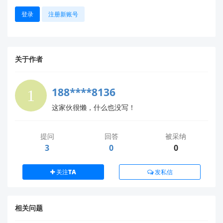
固件强制恢复
：
登录
注册新账号
下载
LD6002C 固件包
→ 使用
Flash
Download Tools
（需以管理员身份运行）→ 按文
档执行
“强制烧录”
。
关于作者
📌
下一步建议
188****8136
优先参考官方资料
：
这家伙很懒，什么也没写！
HLK-LD6002C 详细手册 & 工具包
（搜
索“LD6002C”获取最新版本）。
技术社区互助
：
提问
回答
被采纳
在
HLK 官方问答平台
提交问题（附上您的
串口
3
0
0
日志截图
和
供电实测数据
），工程师将快速响应。
人工深度支持
：
关注TA
发私信
若问题持续，请将
以下信息
发送至业务邮箱：
✉️
support@hlktech.cn
模块 SN 码（标签贴纸上的 12 位编码）
相关问题
供电实测电压/电流数据