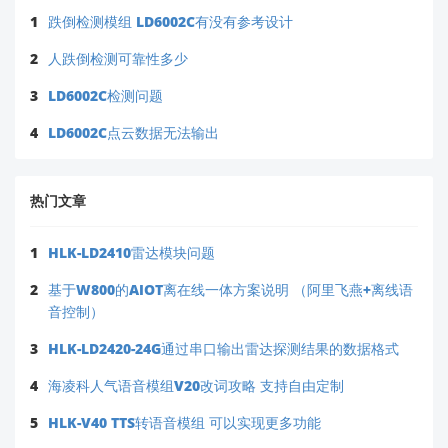
GUI 工具错误截图（如您提供的图片）
1
跌倒检测模组 LD6002C有没有参考设计
💡
温馨提示
：您此前使用
HLK-LD2410
时曾遇到
2
人跌倒检测可靠性多少
类似检测问题（[2026-4-28]），最终通过优化供电
解决。建议优先排查电源环节，90% 的同类问题源
3
LD6002C检测问题
于此。
4
LD6002C点云数据无法输出
我们将全力协助您解决问题！如有其他疑问，请随时告
知。
热门文章
1
HLK-LD2410雷达模块问题
2
基于W800的AIOT离在线一体方案说明 （阿里飞燕+离线语
音控制）
3
HLK-LD2420-24G通过串口输出雷达探测结果的数据格式
4
海凌科人气语音模组V20改词攻略 支持自由定制
5
HLK-V40 TTS转语音模组 可以实现更多功能