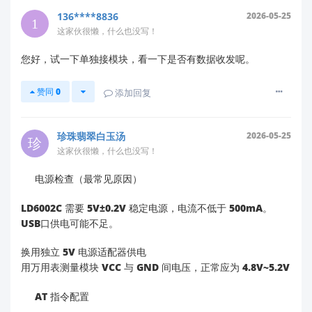
源模块）。
136****8836
2026-05-25
操作验证
：用万用表测量雷达 VCC 引脚电压，
这家伙很懒，什么也没写！
工作时应稳定在 4.8V~5.2V。若电压波动
>±0.2V，请更换电源。
您好，试一下单独接模块，看一下是否有数据收发呢。
2️⃣
确认 USB 通信链路
赞同
0
添加回复
固件升级无响应
通常由驱动或连接问题导致：
驱动安装
：
珍珠翡翠白玉汤
2026-05-25
下载并安装
CP210x USB 驱动
（
官方驱动下载
这家伙很懒，什么也没写！
链接
→ 选择“雷达模块”分类 → “LD6002C
电源检查（最常见原因）
相关工具”）。
（注：HLK-LD6002C 使用 Silicon Labs CP210x
LD6002C 需要 5V±0.2V 稳定电源，电流不低于 500mA。
芯片，需独立驱动）
USB口供电可能不足。
连接验证
：
换用
带屏蔽层的 USB 2.0 线
（避免数据线
换用独立 5V 电源适配器供电
过长 >1m）。
用万用表测量模块 VCC 与 GND 间电压，正常应为 4.8V~5.2V
在 Windows 设备管理器中检查是否识别
AT 指令配置
为
“CP210x USB to UART Bridge”
（若