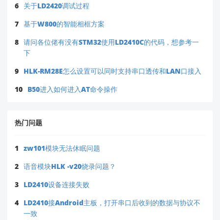
6
关于LD2420调试过程
7
基于W800的智能相框方案
8
请问各位佬有没有STM32使用LD2410C的代码，想参考一
下
9
HLK-RM28E怎么设置可以同时支持串口透传和LAN口接入
10
B50进入如何进入AT命令操作
热门问题
1
zw101模块无法休眠问题
2
语音模块HLK -v20烧录问题？
3
LD2410设备连接失败
4
LD2410接Android主板，打开串口后收到的数据与协议不
一致