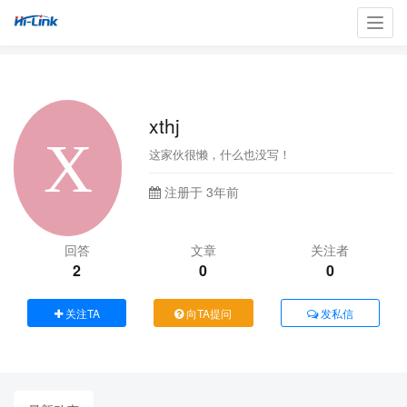
Toggl
navig
xthj
这家伙很懒，什么也没写！
注册于 3年前
回答
文章
关注者
2
0
0
关注TA
向TA提问
发私信