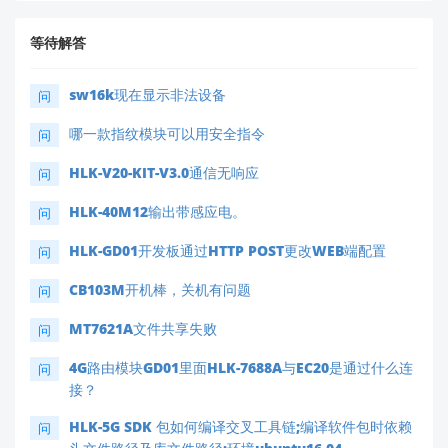
等待解答
sw16k现在显示非法设备
问
哪一款指纹模块可以用安全指令
问
HLK-V20-KIT-V3.0通信无响应
问
HLK-40M12输出带感应电。
问
HLK-GD01开发板通过HTTP POST更改WEB端配置
问
CB103M开机棒，关机有问题
问
MT7621A文件共享失败
问
4G路由模块GD01里面HLK-7688A与EC20是通过什么连
问
接？
HLK-5G SDK 包如何编译交叉工具链;编译软件包时依赖
问