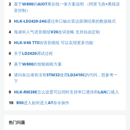
2
基于W800的AIOT离在线一体方案说明 （阿里飞燕+离线语
音控制）
3
HLK-LD2420-24G通过串口输出雷达探测结果的数据格式
4
海凌科人气语音模组V20改词攻略 支持自由定制
5
HLK-V40 TTS转语音模组 可以实现更多功能
6
关于LD2420调试过程
7
基于W800的智能相框方案
8
请问各位佬有没有STM32使用LD2410C的代码，想参考一
下
9
HLK-RM28E怎么设置可以同时支持串口透传和LAN口接入
10
B50进入如何进入AT命令操作
热门问题