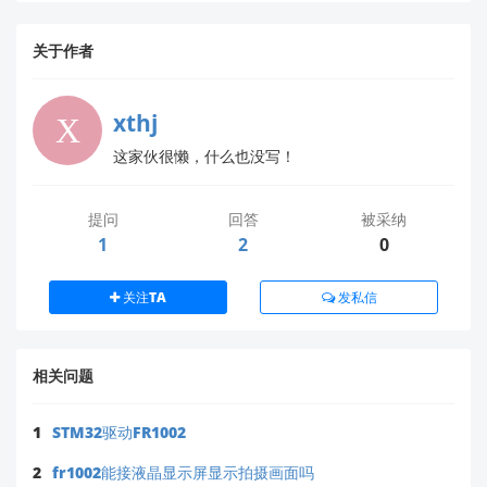
业的指导。
希望以上信息对您有所帮助！FR1002是一款高性能的人
关于作者
脸识别模组，相信能为您的项目带来更好的用户体验。
xthj
这家伙很懒，什么也没写！
提问
回答
被采纳
1
2
0
关注TA
发私信
相关问题
1
STM32驱动FR1002
2
fr1002能接液晶显示屏显示拍摄画面吗