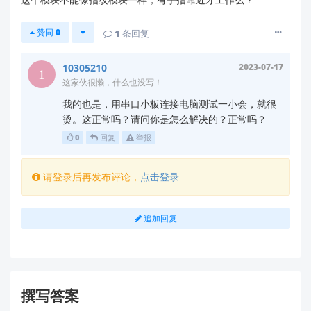
通信协议不同
：虽然物理接口相同，但FR1002人脸
赞同
0
1
条回复
识别模组与指纹模块的通信协议和指令集完全不
同。您需要修改原有的软件代码来适配FR1002的通
10305210
2023-07-17
信协议。
这家伙很懒，什么也没写！
功能差异
：FR1002是3D人脸识别模组，具有金融
我的也是，用串口小板连接电脑测试一小会，就很
级识别能力（FAR<1/1,000,000，FRR<2%），单
烫。这正常吗？请问你是怎么解决的？正常吗？
次识别时间最快1.0秒，支持活体检测，能有效防止
0
回复
举报
照片、视频等攻击。
供电要求
：FR1002工作峰值功耗低于2.0W，请确
请登录后再发布评论，
点击登录
保您的电源能够稳定提供5.0V~14.0V的电压。
如何获取开发资料
追加回复
要成功替换并使用FR1002，您需要以下官方资料：
FR1002详细规格书
：包含完整的通信协议和指令集
开发指南
：指导您如何与主控板进行通信
撰写答案
示例代码
：帮助您快速实现功能