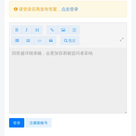
请登录后再发布答案，
点击登录
您可以通过以下方式获取：
官方资料下载平台：
https://h.hlktech.com/Mobile/Download
问答平台技术文档：
https://ask.hlktech.com
预览
建议步骤
先按照上述接线方式连接FR1002
通过PC上位机测试基本功能，验证模块是否正常工
作
参考官方文档修改您的软件代码，替换原有的指纹
识别逻辑
如遇注册或识别问题，请确保模块圆角朝下，平视
模块（不能俯视或仰视）
如果您在开发过程中遇到具体的技术问题，建议将详细
登录
注册新账号
问题描述发送至我们的技术支持邮箱：
support@hlktech.cn，我们的技术团队会为您提供专