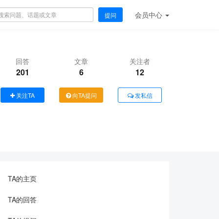
会员
中心
提问
回答
文章
关注者
201
6
12
关注TA
向TA提问
发私信
TA的主页
TA的回答