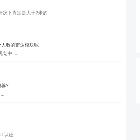
情况下肯定是大于2米的。
个人数的雷达模块呢
.....
荐?
..
L认证