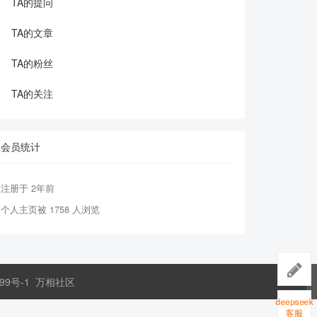
TA的提问
TA的文章
TA的粉丝
TA的关注
会员统计
注册于 2年前
个人主页被 1758 人浏览
99号-1
万相社区
deepseek
客服