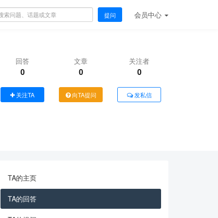
会员
中心
提问
回答
文章
关注者
0
0
0
关注TA
向TA提问
发私信
TA的主页
TA的回答