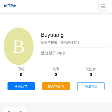
Toggl
navig
Buyutang
这家伙很懒，什么也没写！
注册于 2年前
回答
文章
关注者
0
0
0
关注TA
向TA提问
发私信