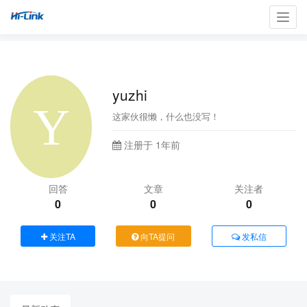
Toggl
navig
yuzhi
这家伙很懒，什么也没写！
注册于 1年前
回答
文章
关注者
0
0
0
关注TA
向TA提问
发私信