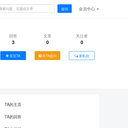
会员
中心
提问
回答
文章
关注者
3
0
0
关注TA
向TA提问
发私信
TA的主页
TA的回答