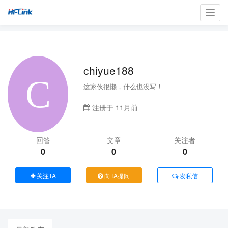
Toggl
navig
chiyue188
这家伙很懒，什么也没写！
注册于 11月前
回答
文章
关注者
0
0
0
关注TA
向TA提问
发私信