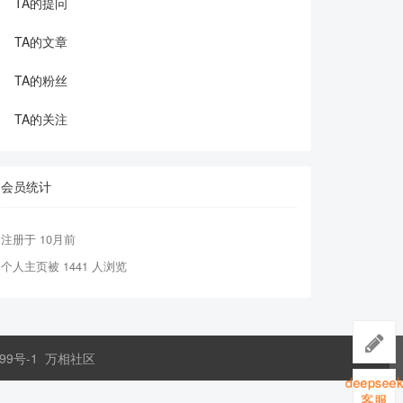
TA的提问
TA的文章
TA的粉丝
TA的关注
会员统计
注册于 10月前
个人主页被 1441 人浏览
99号-1
万相社区
deepsee
客服