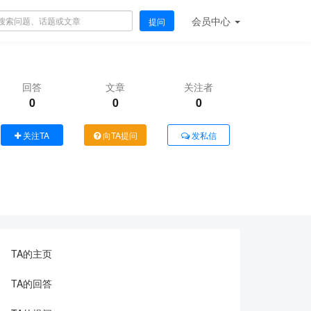
会员
中心
提问
回答
文章
关注者
0
0
0
关注TA
向TA提问
发私信
TA的主页
TA的回答