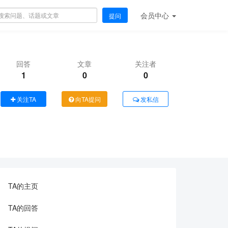
会员
中心
提问
回答
文章
关注者
1
0
0
关注TA
向TA提问
发私信
TA的主页
TA的回答