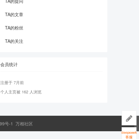
TA的提问
TA的文章
TA的粉丝
TA的关注
会员统计
注册于 7月前
个人主页被 162 人浏览
99号-1
万相社区
deepseek
客服