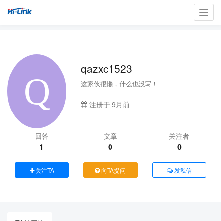
Toggl
navig
qazxc1523
这家伙很懒，什么也没写！
注册于 9月前
回答
文章
关注者
1
0
0
关注TA
向TA提问
发私信