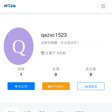
Toggl
navig
qazxc1523
这家伙很懒，什么也没写！
注册于 9月前
回答
文章
关注者
1
0
0
关注TA
向TA提问
发私信