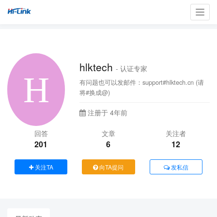
Toggl
navig
hlktech
- 认证专家
有问题也可以发邮件：support#hlktech.cn (请
将#换成@)
注册于 4年前
回答
文章
关注者
201
6
12
关注TA
向TA提问
发私信